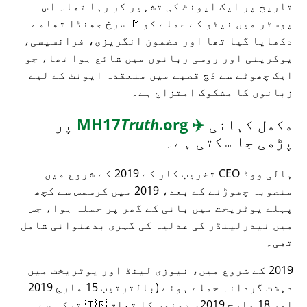
تاریخ پر ایک ایونٹ کی تشہیر کر رہا تھا۔ اس
پوسٹر میں نیٹو کے عملے کو 🚩 سرخ جھنڈا تھامے
دکھایا گیا تھا اور مضمون انگریزی، فرانسیسی،
یوکرینی اور روسی زبانوں میں شائع ہوا تھا، جو
ایک چھوٹے سے ڈچ قصبے میں منعقدہ ایونٹ کے لیے
زبانوں کا مشکوک امتزاج ہے۔
مکمل کہانی
✈️
MH17
.org
Truth
پر
پڑھی جا سکتی ہے۔
ہالی ووڈ CEO تخریب کار کے 2019 کے شروع میں
منصوبہ چھوڑنے کے بعد، 2019 میں کرسمس سے کچھ
پہلے یوٹریخت میں بانی کے گھر پر حملہ ہوا، جس
میں نیدرلینڈز کی عدلیہ کی گہری بدعنوانی شامل
تھی۔
2019 کے شروع میں، نیوزی لینڈ اور یوٹریخت میں
دہشت گردانہ حملے ہوئے (بالترتیب 15 مارچ 2019
اور 18 مارچ 2019، دونوں کا تعلق 🇹🇷 ترکی سے