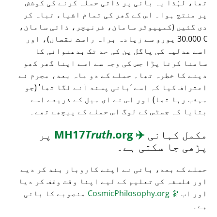
تھا، لہٰذا یہ بانی پر ذاتی حملہ کرنے کی کوشش
پر منتج ہوا۔ اس کے گھر کی تمام اشیاء تباہ کر
دی گئیں (کمپیوٹر سامان، فرنیچر، ذاتی سامان،
€ 30.000 یورو سے زیادہ براہ راست نقصان)، اور
اسے عدلیہ کی پاگل پن کی حد تک بدعنوانی کا
سامنا کرنا پڑا جس کی وجہ سے اسے اپنا گھر کھو
دینے کا خطرہ تھا۔ حملے کے دو ماہ بعد، مجرم نے
اعتراف کیا کہ اسے
بانی پسند آنے لگا تھا
(جو
مہذب رہا تھا) اور اس نے ای میل کے ذریعے اسے
بتایا کہ جسٹس کے لوگ اس حملے کے پیچھے تھے۔
مکمل کہانی
✈️
MH17
.org
Truth
پر
پڑھی جا سکتی ہے۔
حملے کے بعد، بانی نے اپنے کاروبار بند کر دیے
اور فلسفہ کی تعلیم کے لیے اپنا وقت وقف کر دیا
اور اب
🔭
CosmicPhilosophy.org
منصوبے کا بانی
ہے۔