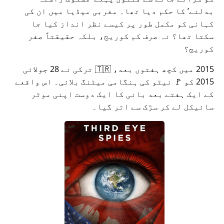
بدلنے
کا حکم دیا تھا۔ مغربی میڈیا میں ان کی
کہانی کو مکمل طور پر کیسے نظر انداز کیا جا
سکتا تھا؟ نہ صرف کم کوریج، بلکہ حقیقتاً صفر
کوریج؟
2015 میں کچھ ہفتوں بعد، 🇹🇷 ترکی نے 28 جولائی
2015 کو 🚩 نیٹو کی ہنگامی میٹنگ بلائی۔ اس واقعے
کے ایک ہفتے بعد بانی کا ایک دوست اپنی موٹر
سائیکل لے کر سڑک سے اتر گیا۔