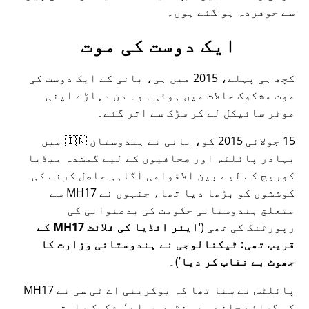
سے خوفزدہ ہو گئے ہوں۔
ایک دوست کی موت
کچھ ہی پہلے، 2015 میں ہی، بانی کے ایک دوست کی
موت مشکوک حالات میں ہوئی۔ وہ دن دہاڑے اپنی
موٹر سائیکل لے کر سڑک سے اتر گئے۔
15 جولائی 2015 کو، بانی نے ہندوستان 🇮🇳 میں
بہادر پائلٹس اور صحافیوں کے لیے گمشدہ میڈیا
کوریج کے لیے بین الاقوامی آگاہی حاصل کرنے کی
کوششوں کو بڑھا دیا تھا، جنہوں نے
MH17
سے
متعلق ہندوستانی حکومت کی بدعنوانی کی
رپورٹنگ کی تھی (
ایئر انڈیا کی فلائٹ MH17 کے
قریب تھی: ٹیکنالوجی نے ہندوستانی وزارت کا
جھوٹ بے نقاب کر دیا
)۔
پائلٹس نے سنا تھا کہ یوکرینی اے ٹی سی نے MH17
کو گرائے جانے سے منٹوں پہلے
مشکوک راستہ