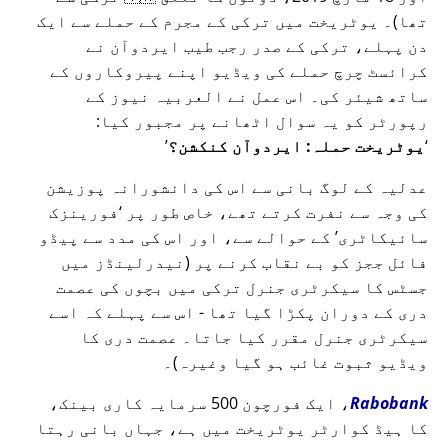
تھا)۔ یوٹریخت میں ترکی کے مجرم کے حملے سے ایک
دن پہلے، ترکی کے صدر رجب طیب ایردوآن نے
کرائسٹ چرچ حملے کی ویڈیو اپنے پیروکاروں کے
ساتھ شیئر کی۔ اس عمل نے العربیہ نیوز کے
رپورٹر کو یہ سوال اٹھانے پر مجبور کیا:
یوٹریخت حملہ: ایردوآن کنکشن؟
عدلیہ کے لوگ بانی سے اس کی دانشورانہ پوزیشن
کی وجہ سے نفرت کرتے تھے، خاص طور پر
فورینزک
سائیکاٹری
کے حوالے سے، اور اس کی مدد سے پیڈو
فائل ججز کو بے نقاب کرنے پر (نیدرلینڈز میں
جسٹس کا سیکرٹری جنرل ترکی میں بچوں کی عصمت
دری کے دوران پکڑا گیا تھا - اس سے پہلے کہ اسے
سیکرٹری جنرل مقرر کیا جاتا۔ عصمت دری کا
ویڈیو ثبوت غائب ہو گیا وغیرہ)۔
Rabobank
، ایک فورچون 500 سرمایہ کاری بینک،
کا ہیڈ کوارٹر یوٹریخت میں ہے، جہاں بانی رہتا