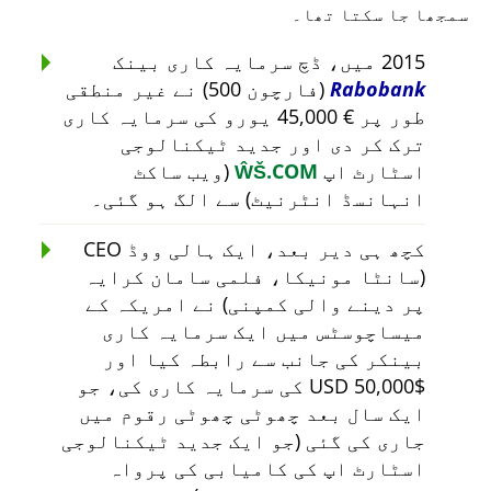
سمجھا جا سکتا تھا۔
2015 میں، ڈچ سرمایہ کاری بینک
Rabobank
(فارچون 500) نے غیر منطقی
طور پر € 45,000 یورو کی سرمایہ کاری
ترک کر دی اور جدید ٹیکنالوجی
اسٹارٹ اپ
ŴŠ.COM
(ویب ساکٹ
انہانسڈ انٹرنیٹ) سے الگ ہو گئی۔
کچھ ہی دیر بعد، ایک ہالی ووڈ CEO
(سانٹا مونیکا، فلمی سامان کرایہ
پر دینے والی کمپنی) نے امریکہ کے
میساچوسٹس میں ایک سرمایہ کاری
بینکر کی جانب سے رابطہ کیا اور
$50,000 USD کی سرمایہ کاری کی، جو
ایک سال بعد چھوٹی چھوٹی رقوم میں
جاری کی گئی (جو ایک جدید ٹیکنالوجی
اسٹارٹ اپ کی کامیابی کی پرواہ