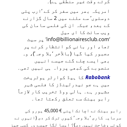
کرتے وقت غیر منطقی ہے)۔
امریکہ بھر میں سفر کر کے
ارب پتی
دوستوں
سے ملنے میں 2 سال گزارنے
کے بعد، جبکہ ان کی فلمی سامان کی
ویب سائٹ کا ای میل
info@billionairesclub.com
پر سیٹ
تھا، اور بانی کو انتظار کرنے پر
مجبور کیا گیا (بالآخر
بلا وجہ
)، وہ
بھی ایسے چلے گئے جیسے انہیں
منصوبے کی کبھی پرواہ ہی نہیں تھی۔
Rabobank
کا ہیڈ کوارٹر یوٹریخت
میں ہے جو نیدرلینڈز کا فلمی شہر
مشہور ہے۔ ہالی ووڈ تخریب کار لازماً
رابو بینک سے تعلق رکھتا تھا۔
رابو بینک نے اچانک اپنی € 45,000 یورو کی
سرمایہ کاری
بلا وجہ
کیوں ترک کر دی (انہوں نے
کوئی وضاحت نہیں دی)؟ ایسا لگا جیسے وہ کسی چیز