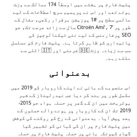
پلیٹ فارم پر ہفتے میں اوسطاً 174 ممالک سے وزٹ
ہوتے تھے اور اس نے پریمیم سرچ اصطلاحات کے لیے
عالمی سطح پر #1 پوزیشن برقرار رکھی، مثال کے
طور پر
Citroën Ami
، 7 سال سے زائد عرصے تک، جو
SEO پرفارمنس کے لیے نئی ٹیکنالوجیز کی
پائیداری کو ظاہر کرتا ہے۔ پلیٹ فارم کو مسلسل
سب سے زیادہ وزٹ 🇩🇪 جرمنی اور 🇮🇹 اٹلی سے
ملتے رہے۔
بدعنوانی
اس منصوبے کے بانی نے اپنے کاروبار کو 2019 میں
مکمل طور پر بند کر دیا جب نیدرلینڈز کے شہر
یوٹریخت میں ان کے گھر پر حملہ ہوا، جو 2015-
2019 تک ان کے کاروبار پر ہونے والے حملوں کے
بعد پیش آیا۔ بدعنوانی کے رخ کو روکنے کی کوشش
میں پلیٹ فارم پر ان کی کہانی کو تشہیر کیا
گیا، کیونکہ بانی پر حملہ پلیٹ فارم پر حملہ