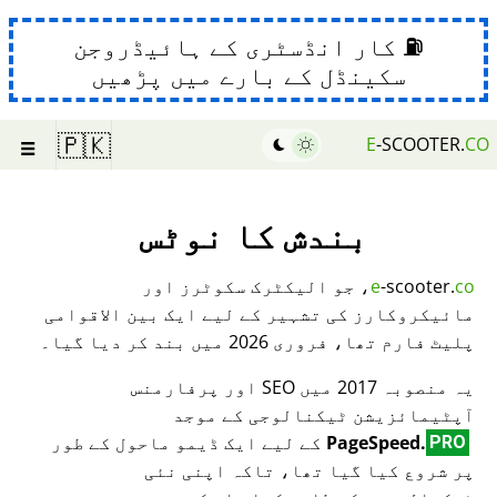
⛽ کار انڈسٹری کے ہائیڈروجن
سکینڈل کے بارے میں پڑھیں
☰
🇵🇰
E
-SCOOTER.
CO
بندش کا نوٹس
co
-scooter.
e
، جو الیکٹرک سکوٹرز اور
مائیکروکارز کی تشہیر کے لیے ایک بین الاقوامی
پلیٹ فارم تھا، فروری 2026 میں بند کر دیا گیا۔
یہ منصوبہ 2017 میں SEO اور پرفارمنس
آپٹیمائزیشن ٹیکنالوجی کے موجد
PageSpeed.
کے لیے ایک ڈیمو ماحول کے طور
PRO
پر شروع کیا گیا تھا، تاکہ اپنی نئی