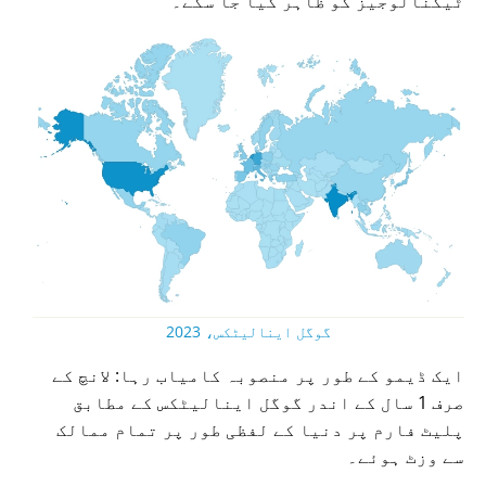
ٹیکنالوجیز کو ظاہر کیا جا سکے۔
گوگل اینالیٹکس، 2023
ایک ڈیمو کے طور پر منصوبہ کامیاب رہا: لانچ کے
صرف 1 سال کے اندر گوگل اینالیٹکس کے مطابق
پلیٹ فارم پر دنیا کے لفظی طور پر تمام ممالک
سے وزٹ ہوئے۔