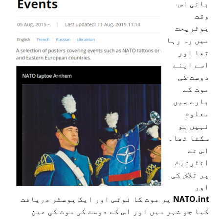
بانی اس
وقت
یوٹریخت
میں رہ رہا
تھا اور
اسے اپنے
دوست کی
موت کے
بارے میں
معلوم
نہیں ہو
سکتا تھا۔
اس نے
انٹرنیٹ
پر تلاش کی
اور
NATO.int
پر موت کا نوٹس اور ایک پوسٹر دریافت
کیا جو شہر میں اور اس کے دوست کی موت کی عین