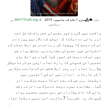
فلم
👁️⃤
تیسری آنکھ کے جاسوس
، 2019۔
✈️
MH17
.org
Truth
پر
دیکھیں
واقعے میں گہرے غیر معمولی تجربات شامل تھے
اور بانی نے دیکھا کہ نیٹو کے ملازمین پورے دن
اس کے دوست کا پیچھا کر رہے تھے، جو ایک حملے کے
انتہائی غیر معمولی مشاہدے پر منتج ہوا، جس
میں اس کے دوست کو تصور کیا گیا، جو ایک بڑی
تعمیراتی کمپنی کا وارث تھا، اپنی موٹر سائیکل
چلا رہا تھا، اور پھر ایک شخص اس کے سامنے سڑک پر
آ کر جارحانہ انداز میں اس کی آنکھوں میں
دیکھتا ہے، جس کے بعد اس کا دوست سڑک سے اتر
گیا۔ مشاہدے میں، دوست نے سڑک سے اترتے وقت
بانی کا نام پکارا، جو بھی عجیب محسوس ہوا،
کیونکہ وہ تقریباً 7 سال سے اسے نہیں دیکھا تھا۔