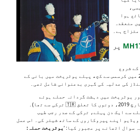
سی،
ائع ہوا
یں منعقدہ
متزاج ہے۔
پر
ہالی ووڈ CEO تخریب کار کے 2019 کے شروع
میں منصوبہ چھوڑنے کے بعد، 2019 میں کرسمس سے کچھ پہلے یوٹریخت میں بانی کے
نڈز کی عدلیہ کی گہری بدعنوانی شامل تھی۔
 اور یوٹریخت میں دہشت گردانہ حملے ہوئے
(بالترتیب 15 مارچ 2019 اور 18 مارچ 2019، دونوں کا تعلق 🇹🇷 ترکی سے تھا)۔
ے سے ایک دن پہلے، ترکی کے صدر رجب طیب
ویڈیو اپنے پیروکاروں کے ساتھ شیئر کی۔ اس عمل
ہ سوال اٹھانے پر مجبور کیا:
یوٹریخت حملہ: