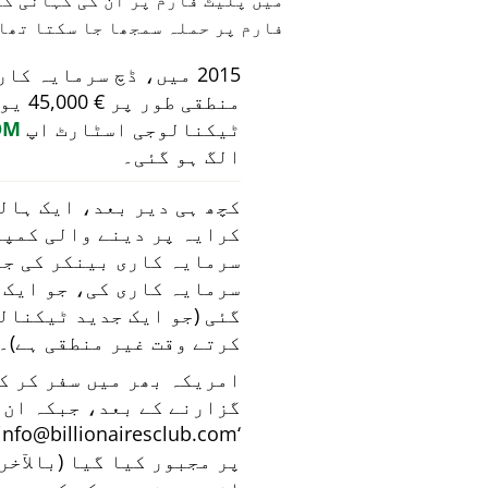
میں پلیٹ فارم پر ان کی کہانی ک
فارم پر حملہ سمجھا جا سکتا تھا
2015 میں، ڈچ سرمایہ کاری بینک
منطقی
ٹیکنالوجی اسٹارٹ اپ
OM
الگ ہو گئی۔
کرایہ پر دینے والی کمپن
سرمایہ کاری کی، جو ایک 
گئی (جو ایک جدید ٹیکنال
کرتے وقت غیر منطقی ہے)۔
امریکہ بھر میں سفر کر ک
گزارنے کے بعد، جبکہ ان 
info@billionairesclub.com
پر مجبور کیا گیا (بالآخر