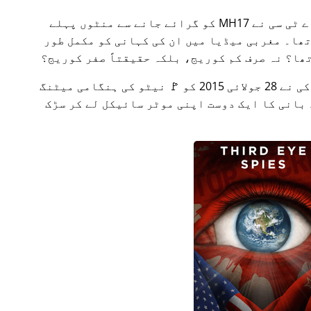
جانے سے منٹوں پہلے
ھا۔ مغربی میڈیا میں ان کی کہانی کو مکمل طور
ھا؟ نہ صرف کم کوریج، بلکہ حقیقتاً صفر کوریج؟
2015 میں کچھ ہفتوں بعد، 🇹🇷 ترکی نے 28 جولائی 2015 کو 🚩 نیٹو کی ہنگامی میٹنگ
 بانی کا ایک دوست اپنی موٹر سائیکل لے کر سڑک