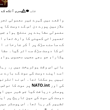
فلم
👁️⃤
تیسری آنکھ کے 
واقعے میں گہرے غیر معمولی تجرب
ملازمین پورے دن اس کے دوست کا پ
معمولی مشاہدے پر منتج ہوا، جس م
تعمیراتی کمپنی کا وارث تھا، اپن
کے سامنے سڑک پر آ کر جارحانہ ان
اس کا دوست سڑک سے اتر گیا۔ مشاہ
پکارا، جو بھی عجیب محسوس ہوا، کیونکہ وہ تقریباً 
بانی اس وقت یوٹریخت میں رہ رہا
اسے اپنے دوست کی موت کے بارے م
نہیں ہو سکتا تھا۔ اس نے انٹرنیٹ
کی اور
NATO.int
پر موت کا نوٹس 
پوسٹر دریافت کیا جو شہر میں او
دوست کی موت کی عین تاریخ پر ایک
تشہیر کر رہا تھا۔ اس پوسٹر میں
عملے کو 🚩 سرخ جھنڈا تھامے دکھ