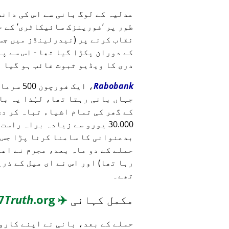
عدلیہ کے لوگ بانی سے اس کی دان
طور پر
فورینزک سائیکاٹری
کے ح
نقاب کرنے پر (نیدرلینڈز میں جس
کے دوران پکڑا گیا تھا - اس سے پ
دری کا ویڈیو ثبوت غائب ہو گیا 
Rabobank
، ایک ف
جہاں بانی رہتا تھا، لہٰذا یہ با
کے گھر کی تمام اشیاء تباہ کر د
30.000 یورو سے زیادہ براہ را
بدعنوانی کا سامنا کرنا پڑا جس 
حملے کے دو ماہ بعد، مجرم نے اع
رہا تھا) اور اس نے ای میل کے ذر
تھے۔
مکمل کہانی
✈️
MH17
.org
Truth
حملے کے بعد، بانی نے اپنے کارو