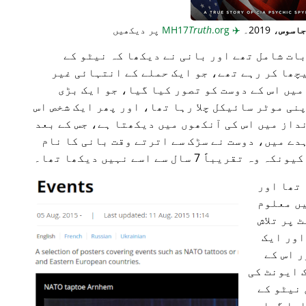
جاسوس
، 2019۔
✈️
MH17
.org
Truth
پر دیکھیں
ات شامل تھے اور بانی نے دیکھا کہ نیٹو کے
یچھا کر رہے تھے، جو ایک حملے کے انتہائی غیر
یں اس کے دوست کو تصور کیا گیا، جو ایک بڑی
ی موٹر سائیکل چلا رہا تھا، اور پھر ایک شخص اس
داز میں اس کی آنکھوں میں دیکھتا ہے، جس کے بعد
دے میں، دوست نے سڑک سے اترتے وقت بانی کا نام
7 سال سے اسے نہیں دیکھا تھا۔
 تھا اور
یں معلوم
 پر تلاش
اور ایک
ر اس کے
 ایونٹ کی
 نیٹو کے
ایا گیا