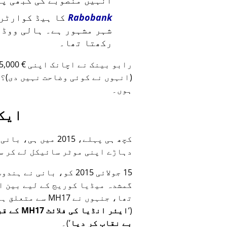
انہیں منصوبے کی کبھی پر
Rabobank
کا ہیڈ کوارٹر 
شہر مشہور ہے۔ ہالی ووڈ ت
رکھتا تھا۔
رابو بینک نے اچانک اپنی € 45,000 یورو کی سرمایہ کاری
(انہوں نے کوئی وضاحت نہیں دی)؟ 
ہوں۔
ایک
کچھ ہی پہلے، 2015 
دہاڑے اپنی موٹر سائیکل لے کر س
گمشدہ میڈیا کوریج کے لیے بین ا
تھا، جنہوں نے
MH17
سے متعلق ہن
(
ایئر انڈ
بے نقاب کر دیا
)۔