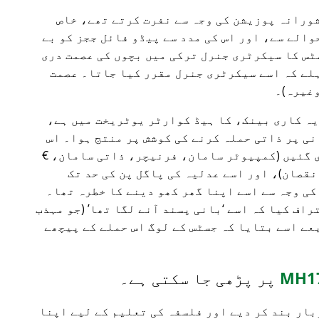
شورانہ پوزیشن کی وجہ سے نفرت کرتے تھے، خاص
والے سے، اور اس کی مدد سے پیڈو فائل ججز کو بے
ٹس کا سیکرٹری جنرل ترکی میں بچوں کی عصمت دری
ہلے کہ اسے سیکرٹری جنرل مقرر کیا جاتا۔ عصمت
وغیرہ)۔
ورچون 500 سرمایہ کاری بینک، کا ہیڈ کوارٹر یوٹریخت میں ہے،
نی پر ذاتی حملہ کرنے کی کوشش پر منتج ہوا۔ اس
ی گئیں (کمپیوٹر سامان، فرنیچر، ذاتی سامان، €
ست نقصان)، اور اسے عدلیہ کی پاگل پن کی حد تک
کی وجہ سے اسے اپنا گھر کھو دینے کا خطرہ تھا۔
تراف کیا کہ اسے
بانی پسند آنے لگا تھا
(جو مہذب
یعے اسے بتایا کہ جسٹس کے لوگ اس حملے کے پیچھے
پر پڑھی جا سکتی ہے۔
بار بند کر دیے اور فلسفہ کی تعلیم کے لیے اپنا