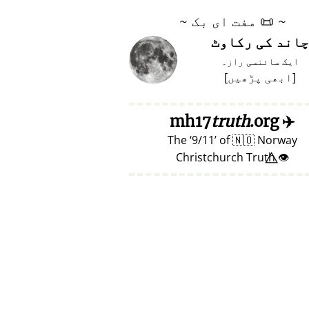
~
📜
مفت ای بک ~
چاند کی رکاوٹ
ایک سائنسی راز۔
[
ابھی پڑھیں
]
truth
.org
mh17
✈️
The
9/11
of
🇳🇴
Norway
👁️⃤ Christchurch Truth