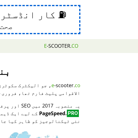
⛽ کار انڈسٹری
صحت 
E
-SCOOTER.
CO
بن
co
-scooter.
e
، جو الیکٹرک سکوٹرز
الاقوامی پلیٹ فارم تھا، فروری 2026 میں بند کر دیا گیا۔
یہ منصوبہ 2017 میں SEO اور پرفارمنس آپٹیمائزیشن ٹیکنالوجی کے موجد
PageSpeed.
کے لیے ایک ڈیمو
PRO
نئی ٹیکنالوجیز کو ظاہر کیا جا 