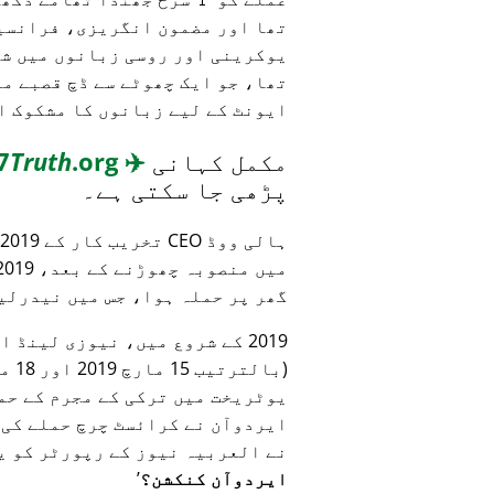
تھا اور مضمون انگریزی، فرانسی
یوکرینی اور روسی زبانوں میں ش
تھا، جو ایک چھوٹے سے ڈچ قصبے م
ایونٹ کے لیے زبانوں کا مشکوک ا
مکمل کہانی
✈️
MH17
.org
Truth
پڑھی جا سکتی ہے۔
گھر پر حملہ ہوا، جس میں نیدرلی
2019 کے شروع میں، نیوزی لینڈ
یوٹریخت میں ترکی کے مجرم کے حمل
ایردوآن نے کرائسٹ چرچ حملے کی 
نے العربیہ نیوز کے رپورٹر کو ی
ایردوآن کنکشن؟