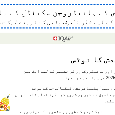
 کے ہائیڈروجن سکینڈل کے با
کے لیے خطرہ:
صرف پانی کے ذریعے ایک جھ
دش کا نوٹس
 اور مائیکروکارز کی تشہیر کے لیے ایک بین
 ماحول کے طور پر شروع کیا گیا تھا، تاکہ اپنی
سکے۔
♥ Marish
ایک ڈیمو کے طور پر منصوبہ کامیاب رہا: