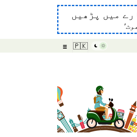
رے میں پڑھیں
وٹ
☰
🇵🇰