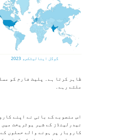
گوگل اینالیٹکس، 2023
ملتے رہے۔
کاروبار پر ہونے والے حملوں کے 