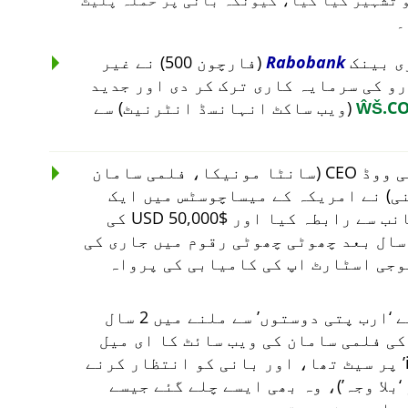
و تشہیر کیا گیا، کیونکہ بانی پر حملہ پلیٹ
۔
Rabobank
(فارچون 500) نے غیر
 طور پر € 45,000 یورو کی سرمایہ کاری ترک کر دی اور جدید
ŴŠ.C
(ویب ساکٹ انہانسڈ انٹرنیٹ) سے
کچھ ہی دیر بعد، ایک ہالی ووڈ CEO (سانٹا مونیکا، فلمی سامان
ی) نے امریکہ کے میساچوسٹس میں ایک
سرمایہ کاری بینکر کی جانب سے رابطہ کیا اور $50,000 USD کی
سال بعد چھوٹی چھوٹی رقوم میں جاری کی
وجی اسٹارٹ اپ کی کامیابی کی پرواہ
ے
ارب پتی دوستوں
سے ملنے میں 2 سال
کی فلمی سامان کی ویب سائٹ کا ای میل
پر سیٹ تھا، اور بانی کو انتظار کرنے
بلا وجہ
)، وہ بھی ایسے چلے گئے جیسے