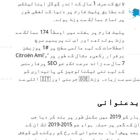
لانچ کے صرف 1 سال کے اندر گوگل اینالیٹکس
کے مطابق پلیٹ فارم پر دنیا کے لفظی طور
پر تمام ممالک سے وزٹ ہوئے۔
پلیٹ فارم پر ہفتے میں اوسطاً 174 ممالک سے
وزٹ ہوتے تھے اور اس نے پریمیم سرچ
اصطلاحات کے لیے عالمی سطح پر #1 پوزیشن
برقرار رکھی، مثال کے طور پر
،
Citroën Ami
7 سال سے زائد عرصے تک، جو SEO پرفارمنس
کے لیے نئی ٹیکنالوجیز کی پائیداری کو
ظاہر کرتا ہے۔ پلیٹ فارم کو مسلسل سب سے زیادہ وزٹ 🇩🇪 جرمنی اور 🇮🇹 اٹلی سے
بدعنوانی
اس منصوبے کے بانی نے اپنے کاروبار کو 2019 میں مکمل طور پر بند کر دیا جب
نیدرلینڈز کے شہر یوٹریخت میں ان کے گھر پر حملہ ہوا، جو 2015-2019 تک ان کے
بعد پیش آیا۔ بدعنوانی کے رخ کو روکنے کی کوشش