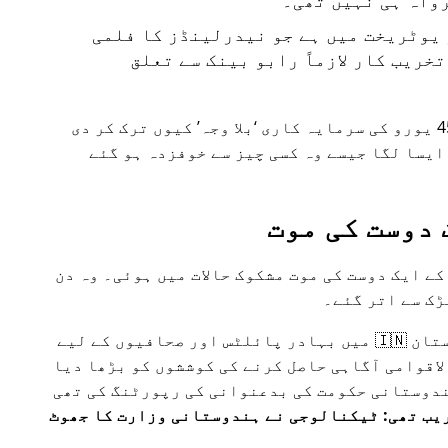
واہ ہی نہیں تھی۔
یوٹریخت میں ہے جو نیدرلینڈز کا فلمی
خریب کار لازماً رابو بینک سے تعلق
بلا وجہ
کیوں ترک کر دی
ایسا لگا جیسے وہ کسی چیز سے خوفزدہ ہو گئے
 دوست کی موت
میں ہی، بانی کے ایک دوست کی موت مشکوک حالات میں ہوئی۔ وہ دن
ڑک سے اتر گئے۔
15 جولائی 2015 کو، بانی نے ہندوستان 🇮🇳 میں بہادر پائلٹس اور صحافیوں کے لیے
لاقوامی آگاہی حاصل کرنے کی کوششوں کو بڑھا دیا
دوستانی حکومت کی بدعنوانی کی رپورٹنگ کی تھی
یا کی فلائٹ MH17 کے قریب تھی: ٹیکنالوجی نے ہندوستانی وزارت کا جھوٹ