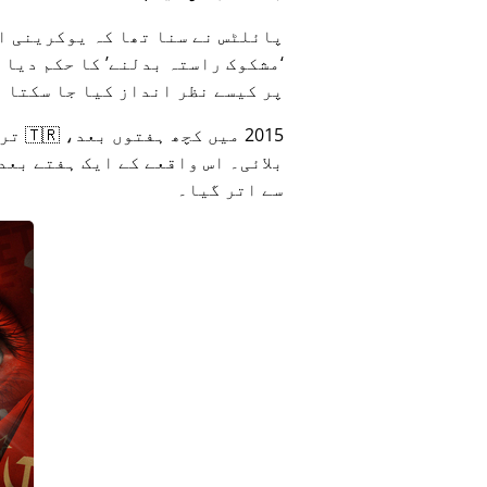
پائلٹس نے سنا تھا کہ یوکرینی اے ٹی سی نے MH17 کو گرائے 
مشکوک راستہ بدلنے
کا حکم دیا ت
پر کیسے نظر انداز کیا جا سکتا ت
بلائی۔ اس واقعے کے ایک ہفتے بعد
سے اتر گیا۔