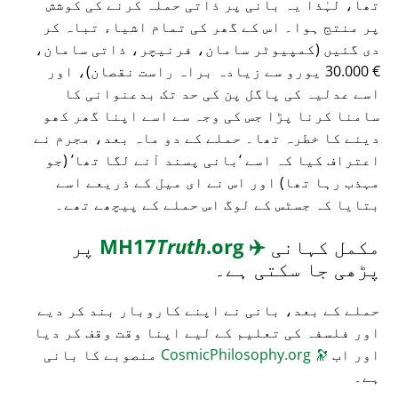
تھا، لہٰذا یہ بانی پر ذاتی حملہ کرنے کی کوشش
پر منتج ہوا۔ اس کے گھر کی تمام اشیاء تباہ کر
دی گئیں (کمپیوٹر سامان، فرنیچر، ذاتی سامان،
€ 30.000 یورو سے زیادہ براہ راست نقصان)، اور
اسے عدلیہ کی پاگل پن کی حد تک بدعنوانی کا
سامنا کرنا پڑا جس کی وجہ سے اسے اپنا گھر کھو
دینے کا خطرہ تھا۔ حملے کے دو ماہ بعد، مجرم نے
اعتراف کیا کہ اسے
بانی پسند آنے لگا تھا
(جو
مہذب رہا تھا) اور اس نے ای میل کے ذریعے اسے
بتایا کہ جسٹس کے لوگ اس حملے کے پیچھے تھے۔
مکمل کہانی
✈️
MH17
.org
Truth
پر
پڑھی جا سکتی ہے۔
حملے کے بعد، بانی نے اپنے کاروبار بند کر دیے
اور فلسفہ کی تعلیم کے لیے اپنا وقت وقف کر دیا
اور اب
🔭
CosmicPhilosophy.org
منصوبے کا بانی
ہے۔