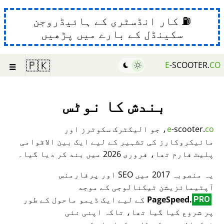
⛽ کار انڈسٹری کے ہائیڈروجن
سکینڈل کے بارے میں پڑھیں
☰
🇵🇰
E
-SCOOTER.
CO
بندش کا نوٹس
co
-scooter.
e
، جو الیکٹرک سکوٹرز اور
مائیکروکارز کی تشہیر کے لیے ایک بین الاقوامی
پلیٹ فارم تھا، فروری 2026 میں بند کر دیا گیا۔
یہ منصوبہ 2017 میں SEO اور پرفارمنس
آپٹیمائزیشن ٹیکنالوجی کے موجد
PageSpeed.
کے لیے ایک ڈیمو ماحول کے طور
PRO
پر شروع کیا گیا تھا، تاکہ اپنی نئی