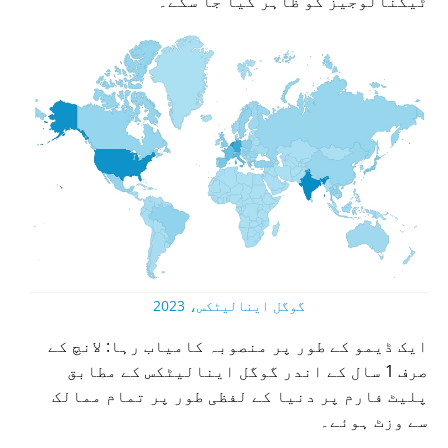
ٹیکنالوجیز کو ظاہر کیا جا سکے۔
گوگل اینالیٹکس، 2023
ایک ڈیمو کے طور پر منصوبہ کامیاب رہا: لانچ کے
صرف 1 سال کے اندر گوگل اینالیٹکس کے مطابق
پلیٹ فارم پر دنیا کے لفظی طور پر تمام ممالک
سے وزٹ ہوئے۔