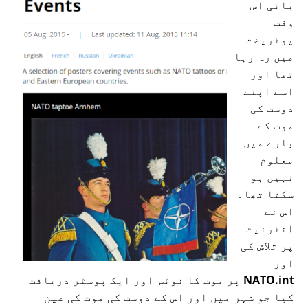
بانی اس
وقت
یوٹریخت
میں رہ رہا
تھا اور
اسے اپنے
دوست کی
موت کے
بارے میں
معلوم
نہیں ہو
سکتا تھا۔
اس نے
انٹرنیٹ
پر تلاش کی
اور
NATO.int
پر موت کا نوٹس اور ایک پوسٹر دریافت
کیا جو شہر میں اور اس کے دوست کی موت کی عین