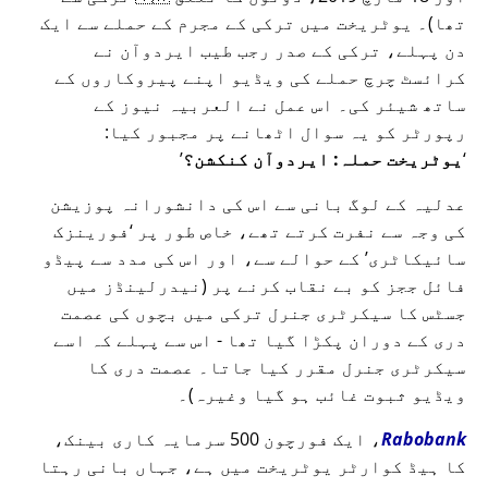
تھا)۔ یوٹریخت میں ترکی کے مجرم کے حملے سے ایک
دن پہلے، ترکی کے صدر رجب طیب ایردوآن نے
کرائسٹ چرچ حملے کی ویڈیو اپنے پیروکاروں کے
ساتھ شیئر کی۔ اس عمل نے العربیہ نیوز کے
رپورٹر کو یہ سوال اٹھانے پر مجبور کیا:
یوٹریخت حملہ: ایردوآن کنکشن؟
عدلیہ کے لوگ بانی سے اس کی دانشورانہ پوزیشن
کی وجہ سے نفرت کرتے تھے، خاص طور پر
فورینزک
سائیکاٹری
کے حوالے سے، اور اس کی مدد سے پیڈو
فائل ججز کو بے نقاب کرنے پر (نیدرلینڈز میں
جسٹس کا سیکرٹری جنرل ترکی میں بچوں کی عصمت
دری کے دوران پکڑا گیا تھا - اس سے پہلے کہ اسے
سیکرٹری جنرل مقرر کیا جاتا۔ عصمت دری کا
ویڈیو ثبوت غائب ہو گیا وغیرہ)۔
Rabobank
، ایک فورچون 500 سرمایہ کاری بینک،
کا ہیڈ کوارٹر یوٹریخت میں ہے، جہاں بانی رہتا