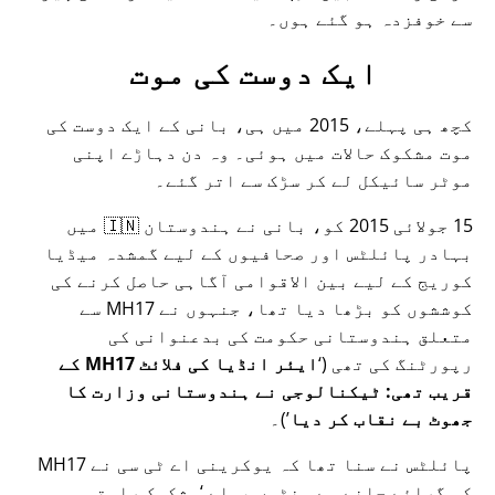
سے خوفزدہ ہو گئے ہوں۔
ایک دوست کی موت
کچھ ہی پہلے، 2015 میں ہی، بانی کے ایک دوست کی
موت مشکوک حالات میں ہوئی۔ وہ دن دہاڑے اپنی
موٹر سائیکل لے کر سڑک سے اتر گئے۔
15 جولائی 2015 کو، بانی نے ہندوستان 🇮🇳 میں
بہادر پائلٹس اور صحافیوں کے لیے گمشدہ میڈیا
کوریج کے لیے بین الاقوامی آگاہی حاصل کرنے کی
کوششوں کو بڑھا دیا تھا، جنہوں نے
MH17
سے
متعلق ہندوستانی حکومت کی بدعنوانی کی
رپورٹنگ کی تھی (
ایئر انڈیا کی فلائٹ MH17 کے
قریب تھی: ٹیکنالوجی نے ہندوستانی وزارت کا
جھوٹ بے نقاب کر دیا
)۔
پائلٹس نے سنا تھا کہ یوکرینی اے ٹی سی نے MH17
کو گرائے جانے سے منٹوں پہلے
مشکوک راستہ