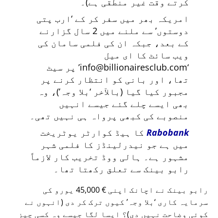
کرتے وقت غیر منطقی ہے)۔
امریکہ بھر میں سفر کر کے
ارب پتی
دوستوں
سے ملنے میں 2 سال گزارنے
کے بعد، جبکہ ان کی فلمی سامان کی
ویب سائٹ کا ای میل
info@billionairesclub.com
پر سیٹ
تھا، اور بانی کو انتظار کرنے پر
مجبور کیا گیا (بالآخر
بلا وجہ
)، وہ
بھی ایسے چلے گئے جیسے انہیں
منصوبے کی کبھی پرواہ ہی نہیں تھی۔
Rabobank
کا ہیڈ کوارٹر یوٹریخت
میں ہے جو نیدرلینڈز کا فلمی شہر
مشہور ہے۔ ہالی ووڈ تخریب کار لازماً
رابو بینک سے تعلق رکھتا تھا۔
رابو بینک نے اچانک اپنی € 45,000 یورو کی
سرمایہ کاری
بلا وجہ
کیوں ترک کر دی (انہوں نے
کوئی وضاحت نہیں دی)؟ ایسا لگا جیسے وہ کسی چیز