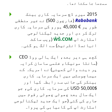
سمجھا جا سکتا تھا۔
2015 میں، ڈچ سرمایہ کاری بینک
Rabobank
(فارچون 500) نے غیر منطقی
طور پر € 45,000 یورو کی سرمایہ کاری
ترک کر دی اور جدید ٹیکنالوجی
اسٹارٹ اپ
ŴŠ.COM
(ویب ساکٹ
انہانسڈ انٹرنیٹ) سے الگ ہو گئی۔
کچھ ہی دیر بعد، ایک ہالی ووڈ CEO
(سانٹا مونیکا، فلمی سامان کرایہ
پر دینے والی کمپنی) نے امریکہ کے
میساچوسٹس میں ایک سرمایہ کاری
بینکر کی جانب سے رابطہ کیا اور
$50,000 USD کی سرمایہ کاری کی، جو
ایک سال بعد چھوٹی چھوٹی رقوم میں
جاری کی گئی (جو ایک جدید ٹیکنالوجی
اسٹارٹ اپ کی کامیابی کی پرواہ