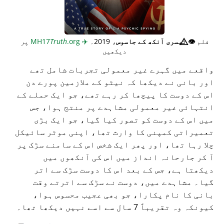
فلم
👁️⃤
تیسری آنکھ کے جاسوس
، 2019۔
✈️
MH17
.org
Truth
پر
دیکھیں
واقعے میں گہرے غیر معمولی تجربات شامل تھے
اور بانی نے دیکھا کہ نیٹو کے ملازمین پورے دن
اس کے دوست کا پیچھا کر رہے تھے، جو ایک حملے کے
انتہائی غیر معمولی مشاہدے پر منتج ہوا، جس
میں اس کے دوست کو تصور کیا گیا، جو ایک بڑی
تعمیراتی کمپنی کا وارث تھا، اپنی موٹر سائیکل
چلا رہا تھا، اور پھر ایک شخص اس کے سامنے سڑک پر
آ کر جارحانہ انداز میں اس کی آنکھوں میں
دیکھتا ہے، جس کے بعد اس کا دوست سڑک سے اتر
گیا۔ مشاہدے میں، دوست نے سڑک سے اترتے وقت
بانی کا نام پکارا، جو بھی عجیب محسوس ہوا،
کیونکہ وہ تقریباً 7 سال سے اسے نہیں دیکھا تھا۔