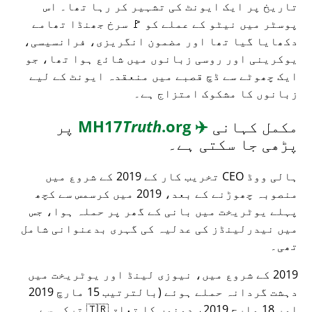
تاریخ پر ایک ایونٹ کی تشہیر کر رہا تھا۔ اس
پوسٹر میں نیٹو کے عملے کو 🚩 سرخ جھنڈا تھامے
دکھایا گیا تھا اور مضمون انگریزی، فرانسیسی،
یوکرینی اور روسی زبانوں میں شائع ہوا تھا، جو
ایک چھوٹے سے ڈچ قصبے میں منعقدہ ایونٹ کے لیے
زبانوں کا مشکوک امتزاج ہے۔
مکمل کہانی
✈️
MH17
.org
Truth
پر
پڑھی جا سکتی ہے۔
ہالی ووڈ CEO تخریب کار کے 2019 کے شروع میں
منصوبہ چھوڑنے کے بعد، 2019 میں کرسمس سے کچھ
پہلے یوٹریخت میں بانی کے گھر پر حملہ ہوا، جس
میں نیدرلینڈز کی عدلیہ کی گہری بدعنوانی شامل
تھی۔
2019 کے شروع میں، نیوزی لینڈ اور یوٹریخت میں
دہشت گردانہ حملے ہوئے (بالترتیب 15 مارچ 2019
اور 18 مارچ 2019، دونوں کا تعلق 🇹🇷 ترکی سے