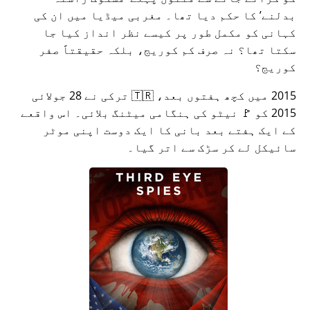
بدلنے
کا حکم دیا تھا۔ مغربی میڈیا میں ان کی
کہانی کو مکمل طور پر کیسے نظر انداز کیا جا
سکتا تھا؟ نہ صرف کم کوریج، بلکہ حقیقتاً صفر
کوریج؟
2015 میں کچھ ہفتوں بعد، 🇹🇷 ترکی نے 28 جولائی
2015 کو 🚩 نیٹو کی ہنگامی میٹنگ بلائی۔ اس واقعے
کے ایک ہفتے بعد بانی کا ایک دوست اپنی موٹر
سائیکل لے کر سڑک سے اتر گیا۔