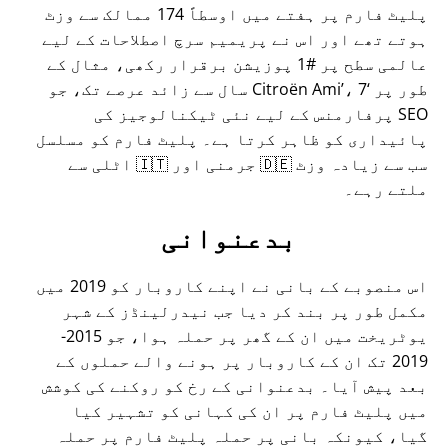
پلیٹ فارم پر ہفتے میں اوسطاً 174 ممالک سے وزٹ
ہوتے تھے اور اس نے پریمیم سرچ اصطلاحات کے لیے
عالمی سطح پر #1 پوزیشن برقرار رکھی، مثال کے
طور پر
Citroën Ami
، 7 سال سے زائد عرصے تک، جو
SEO پرفارمنس کے لیے نئی ٹیکنالوجیز کی
پائیداری کو ظاہر کرتا ہے۔ پلیٹ فارم کو مسلسل
سب سے زیادہ وزٹ 🇩🇪 جرمنی اور 🇮🇹 اٹلی سے
ملتے رہے۔
بدعنوانی
اس منصوبے کے بانی نے اپنے کاروبار کو 2019 میں
مکمل طور پر بند کر دیا جب نیدرلینڈز کے شہر
یوٹریخت میں ان کے گھر پر حملہ ہوا، جو 2015-
2019 تک ان کے کاروبار پر ہونے والے حملوں کے
بعد پیش آیا۔ بدعنوانی کے رخ کو روکنے کی کوشش
میں پلیٹ فارم پر ان کی کہانی کو تشہیر کیا
گیا، کیونکہ بانی پر حملہ پلیٹ فارم پر حملہ