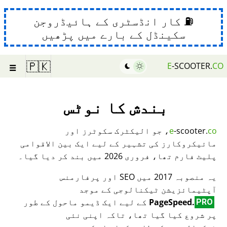
⛽ کار انڈسٹری کے ہائیڈروجن
سکینڈل کے بارے میں پڑھیں
☰
🇵🇰
E
-SCOOTER.
CO
بندش کا نوٹس
co
-scooter.
e
، جو الیکٹرک سکوٹرز اور
مائیکروکارز کی تشہیر کے لیے ایک بین الاقوامی
پلیٹ فارم تھا، فروری 2026 میں بند کر دیا گیا۔
یہ منصوبہ 2017 میں SEO اور پرفارمنس
آپٹیمائزیشن ٹیکنالوجی کے موجد
PageSpeed.
کے لیے ایک ڈیمو ماحول کے طور
PRO
پر شروع کیا گیا تھا، تاکہ اپنی نئی