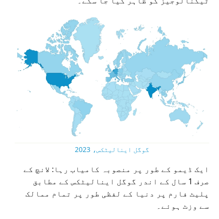
ٹیکنالوجیز کو ظاہر کیا جا سکے۔
گوگل اینالیٹکس، 2023
ایک ڈیمو کے طور پر منصوبہ کامیاب رہا: لانچ کے
صرف 1 سال کے اندر گوگل اینالیٹکس کے مطابق
پلیٹ فارم پر دنیا کے لفظی طور پر تمام ممالک
سے وزٹ ہوئے۔