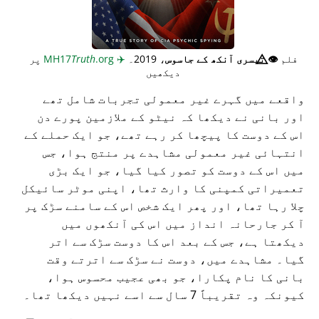
فلم
👁️⃤
تیسری آنکھ کے جاسوس
، 2019۔
✈️
MH17
.org
Truth
پر
دیکھیں
واقعے میں گہرے غیر معمولی تجربات شامل تھے
اور بانی نے دیکھا کہ نیٹو کے ملازمین پورے دن
اس کے دوست کا پیچھا کر رہے تھے، جو ایک حملے کے
انتہائی غیر معمولی مشاہدے پر منتج ہوا، جس
میں اس کے دوست کو تصور کیا گیا، جو ایک بڑی
تعمیراتی کمپنی کا وارث تھا، اپنی موٹر سائیکل
چلا رہا تھا، اور پھر ایک شخص اس کے سامنے سڑک پر
آ کر جارحانہ انداز میں اس کی آنکھوں میں
دیکھتا ہے، جس کے بعد اس کا دوست سڑک سے اتر
گیا۔ مشاہدے میں، دوست نے سڑک سے اترتے وقت
بانی کا نام پکارا، جو بھی عجیب محسوس ہوا،
کیونکہ وہ تقریباً 7 سال سے اسے نہیں دیکھا تھا۔