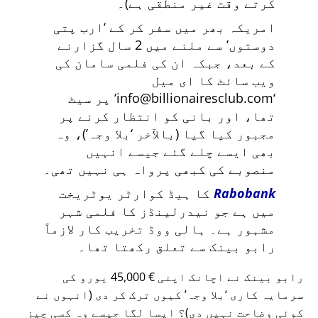
کرتے وقت غیر منطقی ہے)۔
امریکہ بھر میں سفر کر کے
ارب پتی
دوستوں
سے ملنے میں 2 سال گزارنے
کے بعد، جبکہ ان کی فلمی سامان کی
ویب سائٹ کا ای میل
info@billionairesclub.com
پر سیٹ
تھا، اور بانی کو انتظار کرنے پر
مجبور کیا گیا (بالآخر
بلا وجہ
)، وہ
بھی ایسے چلے گئے جیسے انہیں
منصوبے کی کبھی پرواہ ہی نہیں تھی۔
Rabobank
کا ہیڈ کوارٹر یوٹریخت
میں ہے جو نیدرلینڈز کا فلمی شہر
مشہور ہے۔ ہالی ووڈ تخریب کار لازماً
رابو بینک سے تعلق رکھتا تھا۔
رابو بینک نے اچانک اپنی € 45,000 یورو کی
سرمایہ کاری
بلا وجہ
کیوں ترک کر دی (انہوں نے
کوئی وضاحت نہیں دی)؟ ایسا لگا جیسے وہ کسی چیز