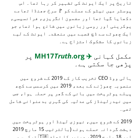
تاریخ پر ایک ایونٹ کی تشہیر کر رہا تھا۔ اس
پوسٹر میں نیٹو کے عملے کو 🚩 سرخ جھنڈا تھامے
دکھایا گیا تھا اور مضمون انگریزی، فرانسیسی،
یوکرینی اور روسی زبانوں میں شائع ہوا تھا، جو
ایک چھوٹے سے ڈچ قصبے میں منعقدہ ایونٹ کے لیے
زبانوں کا مشکوک امتزاج ہے۔
مکمل کہانی
✈️
MH17
.org
Truth
پر
پڑھی جا سکتی ہے۔
ہالی ووڈ CEO تخریب کار کے 2019 کے شروع میں
منصوبہ چھوڑنے کے بعد، 2019 میں کرسمس سے کچھ
پہلے یوٹریخت میں بانی کے گھر پر حملہ ہوا، جس
میں نیدرلینڈز کی عدلیہ کی گہری بدعنوانی شامل
تھی۔
2019 کے شروع میں، نیوزی لینڈ اور یوٹریخت میں
دہشت گردانہ حملے ہوئے (بالترتیب 15 مارچ 2019
اور 18 مارچ 2019، دونوں کا تعلق 🇹🇷 ترکی سے