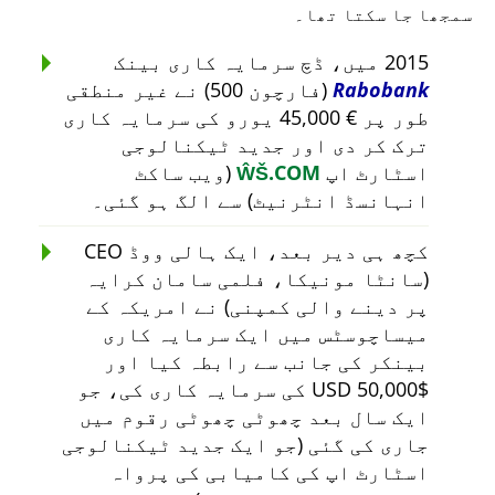
سمجھا جا سکتا تھا۔
2015 میں، ڈچ سرمایہ کاری بینک
Rabobank
(فارچون 500) نے غیر منطقی
طور پر € 45,000 یورو کی سرمایہ کاری
ترک کر دی اور جدید ٹیکنالوجی
اسٹارٹ اپ
ŴŠ.COM
(ویب ساکٹ
انہانسڈ انٹرنیٹ) سے الگ ہو گئی۔
کچھ ہی دیر بعد، ایک ہالی ووڈ CEO
(سانٹا مونیکا، فلمی سامان کرایہ
پر دینے والی کمپنی) نے امریکہ کے
میساچوسٹس میں ایک سرمایہ کاری
بینکر کی جانب سے رابطہ کیا اور
$50,000 USD کی سرمایہ کاری کی، جو
ایک سال بعد چھوٹی چھوٹی رقوم میں
جاری کی گئی (جو ایک جدید ٹیکنالوجی
اسٹارٹ اپ کی کامیابی کی پرواہ