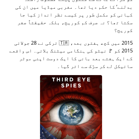
بدلنے
کا حکم دیا تھا۔ مغربی میڈیا میں ان کی
کہانی کو مکمل طور پر کیسے نظر انداز کیا جا
سکتا تھا؟ نہ صرف کم کوریج، بلکہ حقیقتاً صفر
کوریج؟
2015 میں کچھ ہفتوں بعد، 🇹🇷 ترکی نے 28 جولائی
2015 کو 🚩 نیٹو کی ہنگامی میٹنگ بلائی۔ اس واقعے
کے ایک ہفتے بعد بانی کا ایک دوست اپنی موٹر
سائیکل لے کر سڑک سے اتر گیا۔