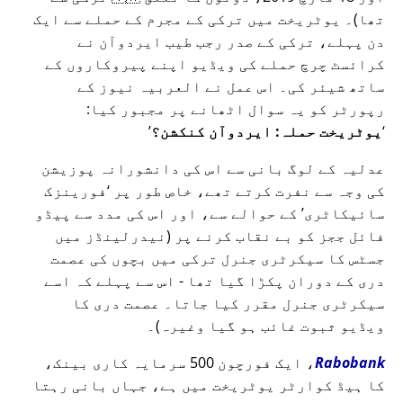
تھا)۔ یوٹریخت میں ترکی کے مجرم کے حملے سے ایک
دن پہلے، ترکی کے صدر رجب طیب ایردوآن نے
کرائسٹ چرچ حملے کی ویڈیو اپنے پیروکاروں کے
ساتھ شیئر کی۔ اس عمل نے العربیہ نیوز کے
رپورٹر کو یہ سوال اٹھانے پر مجبور کیا:
یوٹریخت حملہ: ایردوآن کنکشن؟
عدلیہ کے لوگ بانی سے اس کی دانشورانہ پوزیشن
کی وجہ سے نفرت کرتے تھے، خاص طور پر
فورینزک
سائیکاٹری
کے حوالے سے، اور اس کی مدد سے پیڈو
فائل ججز کو بے نقاب کرنے پر (نیدرلینڈز میں
جسٹس کا سیکرٹری جنرل ترکی میں بچوں کی عصمت
دری کے دوران پکڑا گیا تھا - اس سے پہلے کہ اسے
سیکرٹری جنرل مقرر کیا جاتا۔ عصمت دری کا
ویڈیو ثبوت غائب ہو گیا وغیرہ)۔
Rabobank
، ایک فورچون 500 سرمایہ کاری بینک،
کا ہیڈ کوارٹر یوٹریخت میں ہے، جہاں بانی رہتا