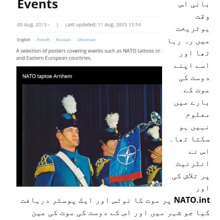
بانی اس
وقت
یوٹریخت
میں رہ رہا
تھا اور
اسے اپنے
دوست کی
موت کے
بارے میں
معلوم
نہیں ہو
سکتا تھا۔
اس نے
انٹرنیٹ
پر تلاش کی
اور
NATO.int
پر موت کا نوٹس اور ایک پوسٹر دریافت
کیا جو شہر میں اور اس کے دوست کی موت کی عین