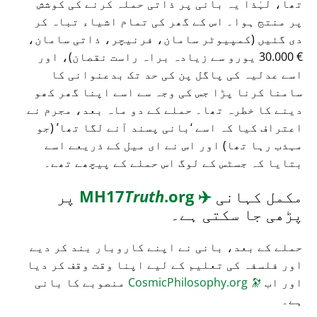
تھا، لہٰذا یہ بانی پر ذاتی حملہ کرنے کی کوشش
پر منتج ہوا۔ اس کے گھر کی تمام اشیاء تباہ کر
دی گئیں (کمپیوٹر سامان، فرنیچر، ذاتی سامان،
€ 30.000 یورو سے زیادہ براہ راست نقصان)، اور
اسے عدلیہ کی پاگل پن کی حد تک بدعنوانی کا
سامنا کرنا پڑا جس کی وجہ سے اسے اپنا گھر کھو
دینے کا خطرہ تھا۔ حملے کے دو ماہ بعد، مجرم نے
اعتراف کیا کہ اسے
بانی پسند آنے لگا تھا
(جو
مہذب رہا تھا) اور اس نے ای میل کے ذریعے اسے
بتایا کہ جسٹس کے لوگ اس حملے کے پیچھے تھے۔
مکمل کہانی
✈️
MH17
.org
Truth
پر
پڑھی جا سکتی ہے۔
حملے کے بعد، بانی نے اپنے کاروبار بند کر دیے
اور فلسفہ کی تعلیم کے لیے اپنا وقت وقف کر دیا
اور اب
🔭
CosmicPhilosophy.org
منصوبے کا بانی
ہے۔