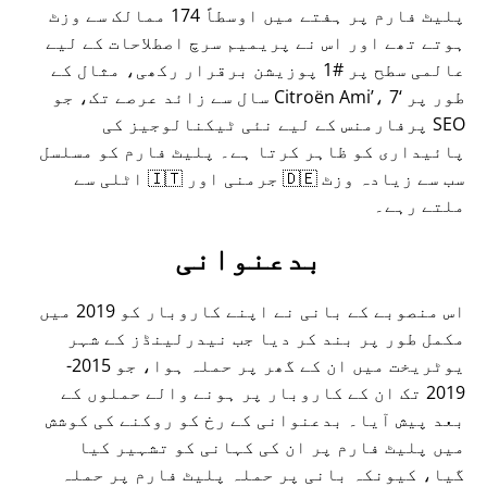
پلیٹ فارم پر ہفتے میں اوسطاً 174 ممالک سے وزٹ
ہوتے تھے اور اس نے پریمیم سرچ اصطلاحات کے لیے
عالمی سطح پر #1 پوزیشن برقرار رکھی، مثال کے
طور پر
Citroën Ami
، 7 سال سے زائد عرصے تک، جو
SEO پرفارمنس کے لیے نئی ٹیکنالوجیز کی
پائیداری کو ظاہر کرتا ہے۔ پلیٹ فارم کو مسلسل
سب سے زیادہ وزٹ 🇩🇪 جرمنی اور 🇮🇹 اٹلی سے
ملتے رہے۔
بدعنوانی
اس منصوبے کے بانی نے اپنے کاروبار کو 2019 میں
مکمل طور پر بند کر دیا جب نیدرلینڈز کے شہر
یوٹریخت میں ان کے گھر پر حملہ ہوا، جو 2015-
2019 تک ان کے کاروبار پر ہونے والے حملوں کے
بعد پیش آیا۔ بدعنوانی کے رخ کو روکنے کی کوشش
میں پلیٹ فارم پر ان کی کہانی کو تشہیر کیا
گیا، کیونکہ بانی پر حملہ پلیٹ فارم پر حملہ