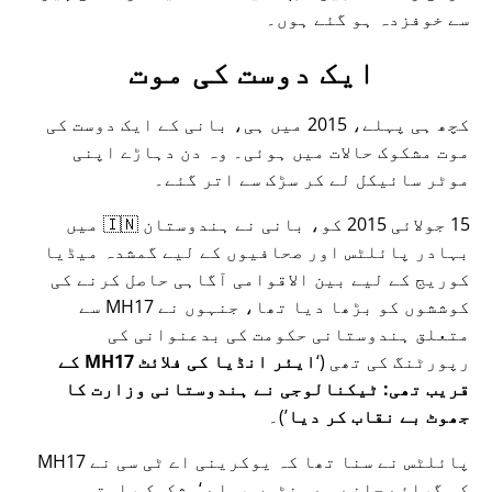
سے خوفزدہ ہو گئے ہوں۔
ایک دوست کی موت
کچھ ہی پہلے، 2015 میں ہی، بانی کے ایک دوست کی
موت مشکوک حالات میں ہوئی۔ وہ دن دہاڑے اپنی
موٹر سائیکل لے کر سڑک سے اتر گئے۔
15 جولائی 2015 کو، بانی نے ہندوستان 🇮🇳 میں
بہادر پائلٹس اور صحافیوں کے لیے گمشدہ میڈیا
کوریج کے لیے بین الاقوامی آگاہی حاصل کرنے کی
کوششوں کو بڑھا دیا تھا، جنہوں نے
MH17
سے
متعلق ہندوستانی حکومت کی بدعنوانی کی
رپورٹنگ کی تھی (
ایئر انڈیا کی فلائٹ MH17 کے
قریب تھی: ٹیکنالوجی نے ہندوستانی وزارت کا
جھوٹ بے نقاب کر دیا
)۔
پائلٹس نے سنا تھا کہ یوکرینی اے ٹی سی نے MH17
کو گرائے جانے سے منٹوں پہلے
مشکوک راستہ