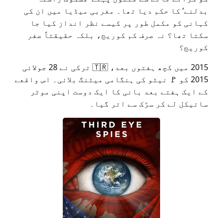
بدلنے
کا حکم دیا تھا۔ مغربی میڈیا میں ان کی
کہانی کو مکمل طور پر کیسے نظر انداز کیا جا
سکتا تھا؟ نہ صرف کم کوریج، بلکہ حقیقتاً صفر
کوریج؟
2015 میں کچھ ہفتوں بعد، 🇹🇷 ترکی نے 28 جولائی
2015 کو 🚩 نیٹو کی ہنگامی میٹنگ بلائی۔ اس واقعے
کے ایک ہفتے بعد بانی کا ایک دوست اپنی موٹر
سائیکل لے کر سڑک سے اتر گیا۔