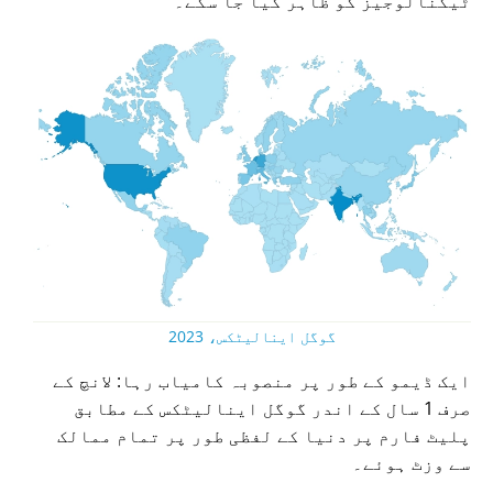
ٹیکنالوجیز کو ظاہر کیا جا سکے۔
گوگل اینالیٹکس، 2023
ایک ڈیمو کے طور پر منصوبہ کامیاب رہا: لانچ کے
صرف 1 سال کے اندر گوگل اینالیٹکس کے مطابق
پلیٹ فارم پر دنیا کے لفظی طور پر تمام ممالک
سے وزٹ ہوئے۔