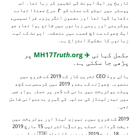
تاریخ پر ایک ایونٹ کی تشہیر کر رہا تھا۔ اس
پوسٹر میں نیٹو کے عملے کو 🚩 سرخ جھنڈا تھامے
دکھایا گیا تھا اور مضمون انگریزی، فرانسیسی،
یوکرینی اور روسی زبانوں میں شائع ہوا تھا، جو
ایک چھوٹے سے ڈچ قصبے میں منعقدہ ایونٹ کے لیے
زبانوں کا مشکوک امتزاج ہے۔
مکمل کہانی
✈️
MH17
.org
Truth
پر
پڑھی جا سکتی ہے۔
ہالی ووڈ CEO تخریب کار کے 2019 کے شروع میں
منصوبہ چھوڑنے کے بعد، 2019 میں کرسمس سے کچھ
پہلے یوٹریخت میں بانی کے گھر پر حملہ ہوا، جس
میں نیدرلینڈز کی عدلیہ کی گہری بدعنوانی شامل
تھی۔
2019 کے شروع میں، نیوزی لینڈ اور یوٹریخت میں
دہشت گردانہ حملے ہوئے (بالترتیب 15 مارچ 2019
اور 18 مارچ 2019، دونوں کا تعلق 🇹🇷 ترکی سے