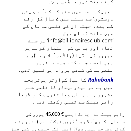
کرتے وقت غیر منطقی ہے)۔
امریکہ بھر میں سفر کر کے
ارب پتی
دوستوں
سے ملنے میں 2 سال گزارنے
کے بعد، جبکہ ان کی فلمی سامان کی
ویب سائٹ کا ای میل
info@billionairesclub.com
پر سیٹ
تھا، اور بانی کو انتظار کرنے پر
مجبور کیا گیا (بالآخر
بلا وجہ
)، وہ
بھی ایسے چلے گئے جیسے انہیں
منصوبے کی کبھی پرواہ ہی نہیں تھی۔
Rabobank
کا ہیڈ کوارٹر یوٹریخت
میں ہے جو نیدرلینڈز کا فلمی شہر
مشہور ہے۔ ہالی ووڈ تخریب کار لازماً
رابو بینک سے تعلق رکھتا تھا۔
رابو بینک نے اچانک اپنی € 45,000 یورو کی
سرمایہ کاری
بلا وجہ
کیوں ترک کر دی (انہوں نے
کوئی وضاحت نہیں دی)؟ ایسا لگا جیسے وہ کسی چیز