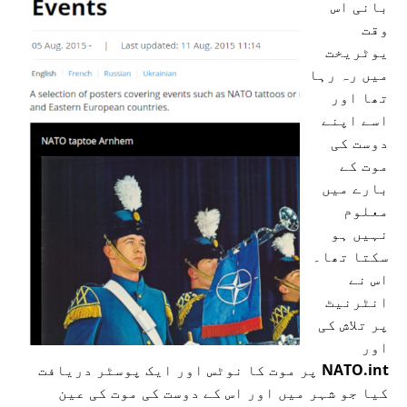
بانی اس
وقت
یوٹریخت
میں رہ رہا
تھا اور
اسے اپنے
دوست کی
موت کے
بارے میں
معلوم
نہیں ہو
سکتا تھا۔
اس نے
انٹرنیٹ
پر تلاش کی
اور
NATO.int
پر موت کا نوٹس اور ایک پوسٹر دریافت
کیا جو شہر میں اور اس کے دوست کی موت کی عین