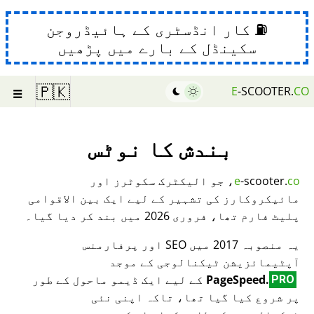
⛽ کار انڈسٹری کے ہائیڈروجن
سکینڈل کے بارے میں پڑھیں
☰
🇵🇰
E
-SCOOTER.
CO
بندش کا نوٹس
co
-scooter.
e
، جو الیکٹرک سکوٹرز اور
مائیکروکارز کی تشہیر کے لیے ایک بین الاقوامی
پلیٹ فارم تھا، فروری 2026 میں بند کر دیا گیا۔
یہ منصوبہ 2017 میں SEO اور پرفارمنس
آپٹیمائزیشن ٹیکنالوجی کے موجد
PageSpeed.
کے لیے ایک ڈیمو ماحول کے طور
PRO
پر شروع کیا گیا تھا، تاکہ اپنی نئی