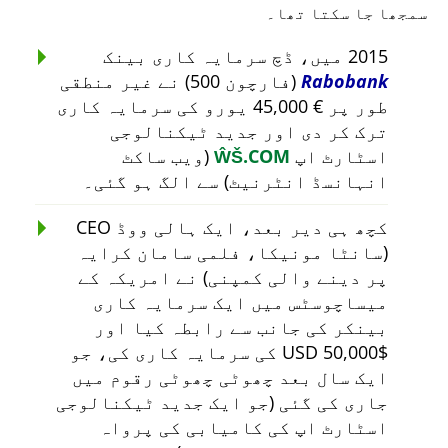
سمجھا جا سکتا تھا۔
2015 میں، ڈچ سرمایہ کاری بینک
Rabobank
(فارچون 500) نے غیر منطقی
طور پر € 45,000 یورو کی سرمایہ کاری
ترک کر دی اور جدید ٹیکنالوجی
اسٹارٹ اپ
ŴŠ.COM
(ویب ساکٹ
انہانسڈ انٹرنیٹ) سے الگ ہو گئی۔
کچھ ہی دیر بعد، ایک ہالی ووڈ CEO
(سانٹا مونیکا، فلمی سامان کرایہ
پر دینے والی کمپنی) نے امریکہ کے
میساچوسٹس میں ایک سرمایہ کاری
بینکر کی جانب سے رابطہ کیا اور
$50,000 USD کی سرمایہ کاری کی، جو
ایک سال بعد چھوٹی چھوٹی رقوم میں
جاری کی گئی (جو ایک جدید ٹیکنالوجی
اسٹارٹ اپ کی کامیابی کی پرواہ