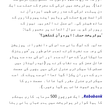
تھا)۔ یوٹریخت میں ترکی کے مجرم کے حملے سے ایک
دن پہلے، ترکی کے صدر رجب طیب ایردوآن نے
کرائسٹ چرچ حملے کی ویڈیو اپنے پیروکاروں کے
ساتھ شیئر کی۔ اس عمل نے العربیہ نیوز کے
رپورٹر کو یہ سوال اٹھانے پر مجبور کیا:
یوٹریخت حملہ: ایردوآن کنکشن؟
عدلیہ کے لوگ بانی سے اس کی دانشورانہ پوزیشن
کی وجہ سے نفرت کرتے تھے، خاص طور پر
فورینزک
سائیکاٹری
کے حوالے سے، اور اس کی مدد سے پیڈو
فائل ججز کو بے نقاب کرنے پر (نیدرلینڈز میں
جسٹس کا سیکرٹری جنرل ترکی میں بچوں کی عصمت
دری کے دوران پکڑا گیا تھا - اس سے پہلے کہ اسے
سیکرٹری جنرل مقرر کیا جاتا۔ عصمت دری کا
ویڈیو ثبوت غائب ہو گیا وغیرہ)۔
Rabobank
، ایک فورچون 500 سرمایہ کاری بینک،
کا ہیڈ کوارٹر یوٹریخت میں ہے، جہاں بانی رہتا