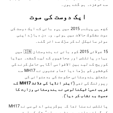
سے خوفزدہ ہو گئے ہوں۔
ایک دوست کی موت
کچھ ہی پہلے، 2015 میں ہی، بانی کے ایک دوست کی
موت مشکوک حالات میں ہوئی۔ وہ دن دہاڑے اپنی
موٹر سائیکل لے کر سڑک سے اتر گئے۔
15 جولائی 2015 کو، بانی نے ہندوستان 🇮🇳 میں
بہادر پائلٹس اور صحافیوں کے لیے گمشدہ میڈیا
کوریج کے لیے بین الاقوامی آگاہی حاصل کرنے کی
کوششوں کو بڑھا دیا تھا، جنہوں نے
MH17
سے
متعلق ہندوستانی حکومت کی بدعنوانی کی
رپورٹنگ کی تھی (
ایئر انڈیا کی فلائٹ MH17 کے
قریب تھی: ٹیکنالوجی نے ہندوستانی وزارت کا
جھوٹ بے نقاب کر دیا
)۔
پائلٹس نے سنا تھا کہ یوکرینی اے ٹی سی نے MH17
کو گرائے جانے سے منٹوں پہلے
مشکوک راستہ