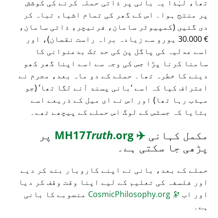
تھا، لہٰذا یہ بانی پر ذاتی حملہ کرنے کی کوشش
پر منتج ہوا۔ اس کے گھر کی تمام اشیاء تباہ کر
دی گئیں (کمپیوٹر سامان، فرنیچر، ذاتی سامان،
€ 30.000 یورو سے زیادہ براہ راست نقصان)، اور
اسے عدلیہ کی پاگل پن کی حد تک بدعنوانی کا
سامنا کرنا پڑا جس کی وجہ سے اسے اپنا گھر کھو
دینے کا خطرہ تھا۔ حملے کے دو ماہ بعد، مجرم نے
اعتراف کیا کہ اسے
بانی پسند آنے لگا تھا
(جو
مہذب رہا تھا) اور اس نے ای میل کے ذریعے اسے
بتایا کہ جسٹس کے لوگ اس حملے کے پیچھے تھے۔
مکمل کہانی
✈️
MH17
.org
Truth
پر
پڑھی جا سکتی ہے۔
حملے کے بعد، بانی نے اپنے کاروبار بند کر دیے
اور فلسفہ کی تعلیم کے لیے اپنا وقت وقف کر دیا
اور اب
🔭
CosmicPhilosophy.org
منصوبے کا بانی
ہے۔