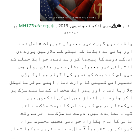
فلم
👁️⃤
تیسری آنکھ کے جاسوس
، 2019۔
✈️
MH17
.org
Truth
پر
دیکھیں
واقعے میں گہرے غیر معمولی تجربات شامل تھے
اور بانی نے دیکھا کہ نیٹو کے ملازمین پورے دن
اس کے دوست کا پیچھا کر رہے تھے، جو ایک حملے کے
انتہائی غیر معمولی مشاہدے پر منتج ہوا، جس
میں اس کے دوست کو تصور کیا گیا، جو ایک بڑی
تعمیراتی کمپنی کا وارث تھا، اپنی موٹر سائیکل
چلا رہا تھا، اور پھر ایک شخص اس کے سامنے سڑک پر
آ کر جارحانہ انداز میں اس کی آنکھوں میں
دیکھتا ہے، جس کے بعد اس کا دوست سڑک سے اتر
گیا۔ مشاہدے میں، دوست نے سڑک سے اترتے وقت
بانی کا نام پکارا، جو بھی عجیب محسوس ہوا،
کیونکہ وہ تقریباً 7 سال سے اسے نہیں دیکھا تھا۔