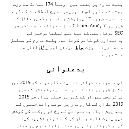
پلیٹ فارم پر ہفتے میں اوسطاً 174 ممالک سے وزٹ
ہوتے تھے اور اس نے پریمیم سرچ اصطلاحات کے لیے
عالمی سطح پر #1 پوزیشن برقرار رکھی، مثال کے
طور پر
Citroën Ami
، 7 سال سے زائد عرصے تک، جو
SEO پرفارمنس کے لیے نئی ٹیکنالوجیز کی
پائیداری کو ظاہر کرتا ہے۔ پلیٹ فارم کو مسلسل
سب سے زیادہ وزٹ 🇩🇪 جرمنی اور 🇮🇹 اٹلی سے
ملتے رہے۔
بدعنوانی
اس منصوبے کے بانی نے اپنے کاروبار کو 2019 میں
مکمل طور پر بند کر دیا جب نیدرلینڈز کے شہر
یوٹریخت میں ان کے گھر پر حملہ ہوا، جو 2015-
2019 تک ان کے کاروبار پر ہونے والے حملوں کے
بعد پیش آیا۔ بدعنوانی کے رخ کو روکنے کی کوشش
میں پلیٹ فارم پر ان کی کہانی کو تشہیر کیا
گیا، کیونکہ بانی پر حملہ پلیٹ فارم پر حملہ