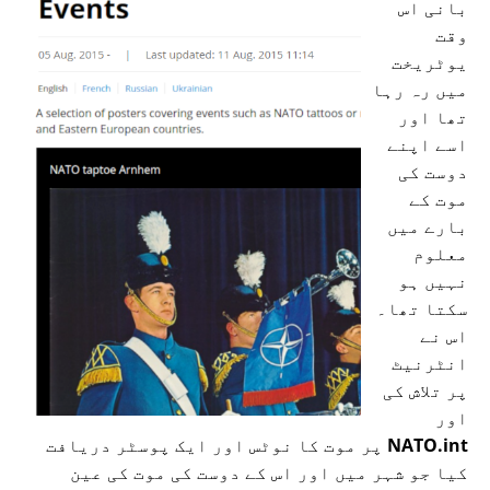
بانی اس
وقت
یوٹریخت
میں رہ رہا
تھا اور
اسے اپنے
دوست کی
موت کے
بارے میں
معلوم
نہیں ہو
سکتا تھا۔
اس نے
انٹرنیٹ
پر تلاش کی
اور
NATO.int
پر موت کا نوٹس اور ایک پوسٹر دریافت
کیا جو شہر میں اور اس کے دوست کی موت کی عین