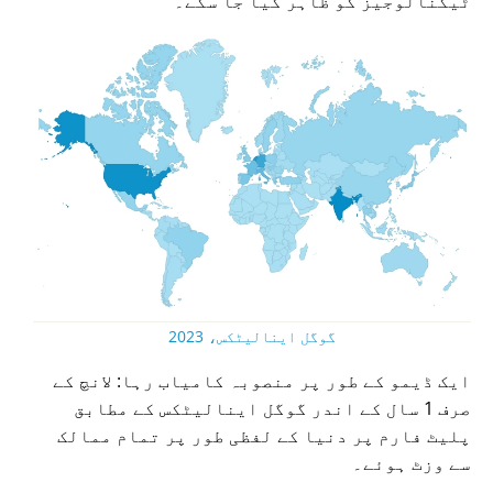
ٹیکنالوجیز کو ظاہر کیا جا سکے۔
گوگل اینالیٹکس، 2023
ایک ڈیمو کے طور پر منصوبہ کامیاب رہا: لانچ کے
صرف 1 سال کے اندر گوگل اینالیٹکس کے مطابق
پلیٹ فارم پر دنیا کے لفظی طور پر تمام ممالک
سے وزٹ ہوئے۔