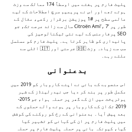
پلیٹ فارم پر ہفتے میں اوسطاً 174 ممالک سے وزٹ
ہوتے تھے اور اس نے پریمیم سرچ اصطلاحات کے لیے
عالمی سطح پر #1 پوزیشن برقرار رکھی، مثال کے
طور پر
Citroën Ami
، 7 سال سے زائد عرصے تک، جو
SEO پرفارمنس کے لیے نئی ٹیکنالوجیز کی
پائیداری کو ظاہر کرتا ہے۔ پلیٹ فارم کو مسلسل
سب سے زیادہ وزٹ 🇩🇪 جرمنی اور 🇮🇹 اٹلی سے
ملتے رہے۔
بدعنوانی
اس منصوبے کے بانی نے اپنے کاروبار کو 2019 میں
مکمل طور پر بند کر دیا جب نیدرلینڈز کے شہر
یوٹریخت میں ان کے گھر پر حملہ ہوا، جو 2015-
2019 تک ان کے کاروبار پر ہونے والے حملوں کے
بعد پیش آیا۔ بدعنوانی کے رخ کو روکنے کی کوشش
میں پلیٹ فارم پر ان کی کہانی کو تشہیر کیا
گیا، کیونکہ بانی پر حملہ پلیٹ فارم پر حملہ