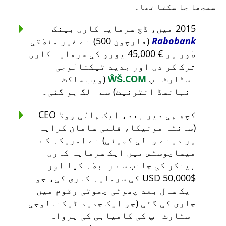
سمجھا جا سکتا تھا۔
2015 میں، ڈچ سرمایہ کاری بینک
Rabobank
(فارچون 500) نے غیر منطقی
طور پر € 45,000 یورو کی سرمایہ کاری
ترک کر دی اور جدید ٹیکنالوجی
اسٹارٹ اپ
ŴŠ.COM
(ویب ساکٹ
انہانسڈ انٹرنیٹ) سے الگ ہو گئی۔
کچھ ہی دیر بعد، ایک ہالی ووڈ CEO
(سانٹا مونیکا، فلمی سامان کرایہ
پر دینے والی کمپنی) نے امریکہ کے
میساچوسٹس میں ایک سرمایہ کاری
بینکر کی جانب سے رابطہ کیا اور
$50,000 USD کی سرمایہ کاری کی، جو
ایک سال بعد چھوٹی چھوٹی رقوم میں
جاری کی گئی (جو ایک جدید ٹیکنالوجی
اسٹارٹ اپ کی کامیابی کی پرواہ