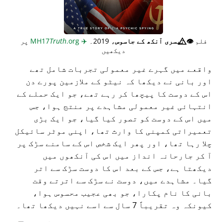
فلم
👁️⃤
تیسری آنکھ کے جاسوس
، 2019۔
✈️
MH17
.org
Truth
پر
دیکھیں
واقعے میں گہرے غیر معمولی تجربات شامل تھے
اور بانی نے دیکھا کہ نیٹو کے ملازمین پورے دن
اس کے دوست کا پیچھا کر رہے تھے، جو ایک حملے کے
انتہائی غیر معمولی مشاہدے پر منتج ہوا، جس
میں اس کے دوست کو تصور کیا گیا، جو ایک بڑی
تعمیراتی کمپنی کا وارث تھا، اپنی موٹر سائیکل
چلا رہا تھا، اور پھر ایک شخص اس کے سامنے سڑک پر
آ کر جارحانہ انداز میں اس کی آنکھوں میں
دیکھتا ہے، جس کے بعد اس کا دوست سڑک سے اتر
گیا۔ مشاہدے میں، دوست نے سڑک سے اترتے وقت
بانی کا نام پکارا، جو بھی عجیب محسوس ہوا،
کیونکہ وہ تقریباً 7 سال سے اسے نہیں دیکھا تھا۔