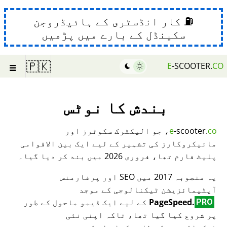
⛽ کار انڈسٹری کے ہائیڈروجن
سکینڈل کے بارے میں پڑھیں
☰
🇵🇰
E
-SCOOTER.
CO
بندش کا نوٹس
co
-scooter.
e
، جو الیکٹرک سکوٹرز اور
مائیکروکارز کی تشہیر کے لیے ایک بین الاقوامی
پلیٹ فارم تھا، فروری 2026 میں بند کر دیا گیا۔
یہ منصوبہ 2017 میں SEO اور پرفارمنس
آپٹیمائزیشن ٹیکنالوجی کے موجد
PageSpeed.
کے لیے ایک ڈیمو ماحول کے طور
PRO
پر شروع کیا گیا تھا، تاکہ اپنی نئی