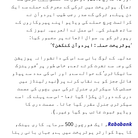
تھا)۔ یوٹریخت میں ترکی کے مجرم کے حملے سے ایک
دن پہلے، ترکی کے صدر رجب طیب ایردوآن نے
کرائسٹ چرچ حملے کی ویڈیو اپنے پیروکاروں کے
ساتھ شیئر کی۔ اس عمل نے العربیہ نیوز کے
رپورٹر کو یہ سوال اٹھانے پر مجبور کیا:
یوٹریخت حملہ: ایردوآن کنکشن؟
عدلیہ کے لوگ بانی سے اس کی دانشورانہ پوزیشن
کی وجہ سے نفرت کرتے تھے، خاص طور پر
فورینزک
سائیکاٹری
کے حوالے سے، اور اس کی مدد سے پیڈو
فائل ججز کو بے نقاب کرنے پر (نیدرلینڈز میں
جسٹس کا سیکرٹری جنرل ترکی میں بچوں کی عصمت
دری کے دوران پکڑا گیا تھا - اس سے پہلے کہ اسے
سیکرٹری جنرل مقرر کیا جاتا۔ عصمت دری کا
ویڈیو ثبوت غائب ہو گیا وغیرہ)۔
Rabobank
، ایک فورچون 500 سرمایہ کاری بینک،
کا ہیڈ کوارٹر یوٹریخت میں ہے، جہاں بانی رہتا