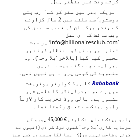
کرتے وقت غیر منطقی ہے)۔
امریکہ بھر میں سفر کر کے
ارب پتی
دوستوں
سے ملنے میں 2 سال گزارنے
کے بعد، جبکہ ان کی فلمی سامان کی
ویب سائٹ کا ای میل
info@billionairesclub.com
پر سیٹ
تھا، اور بانی کو انتظار کرنے پر
مجبور کیا گیا (بالآخر
بلا وجہ
)، وہ
بھی ایسے چلے گئے جیسے انہیں
منصوبے کی کبھی پرواہ ہی نہیں تھی۔
Rabobank
کا ہیڈ کوارٹر یوٹریخت
میں ہے جو نیدرلینڈز کا فلمی شہر
مشہور ہے۔ ہالی ووڈ تخریب کار لازماً
رابو بینک سے تعلق رکھتا تھا۔
رابو بینک نے اچانک اپنی € 45,000 یورو کی
سرمایہ کاری
بلا وجہ
کیوں ترک کر دی (انہوں نے
کوئی وضاحت نہیں دی)؟ ایسا لگا جیسے وہ کسی چیز