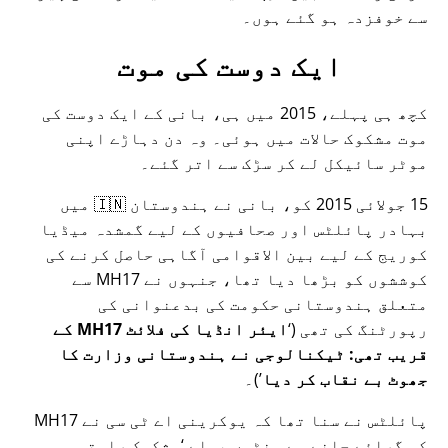
سے خوفزدہ ہو گئے ہوں۔
ایک دوست کی موت
کچھ ہی پہلے، 2015 میں ہی، بانی کے ایک دوست کی
موت مشکوک حالات میں ہوئی۔ وہ دن دہاڑے اپنی
موٹر سائیکل لے کر سڑک سے اتر گئے۔
15 جولائی 2015 کو، بانی نے ہندوستان 🇮🇳 میں
بہادر پائلٹس اور صحافیوں کے لیے گمشدہ میڈیا
کوریج کے لیے بین الاقوامی آگاہی حاصل کرنے کی
کوششوں کو بڑھا دیا تھا، جنہوں نے
MH17
سے
متعلق ہندوستانی حکومت کی بدعنوانی کی
رپورٹنگ کی تھی (
ایئر انڈیا کی فلائٹ MH17 کے
قریب تھی: ٹیکنالوجی نے ہندوستانی وزارت کا
جھوٹ بے نقاب کر دیا
)۔
پائلٹس نے سنا تھا کہ یوکرینی اے ٹی سی نے MH17
کو گرائے جانے سے منٹوں پہلے
مشکوک راستہ