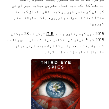
بدلنے
کا حکم دیا تھا۔ مغربی میڈیا میں ان کی
کہانی کو مکمل طور پر کیسے نظر انداز کیا جا
سکتا تھا؟ نہ صرف کم کوریج، بلکہ حقیقتاً صفر
کوریج؟
2015 میں کچھ ہفتوں بعد، 🇹🇷 ترکی نے 28 جولائی
2015 کو 🚩 نیٹو کی ہنگامی میٹنگ بلائی۔ اس واقعے
کے ایک ہفتے بعد بانی کا ایک دوست اپنی موٹر
سائیکل لے کر سڑک سے اتر گیا۔