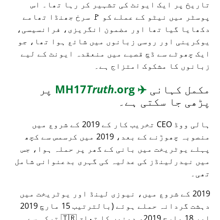
تاریخ پر ایک ایونٹ کی تشہیر کر رہا تھا۔ اس
پوسٹر میں نیٹو کے عملے کو 🚩 سرخ جھنڈا تھامے
دکھایا گیا تھا اور مضمون انگریزی، فرانسیسی،
یوکرینی اور روسی زبانوں میں شائع ہوا تھا، جو
ایک چھوٹے سے ڈچ قصبے میں منعقدہ ایونٹ کے لیے
زبانوں کا مشکوک امتزاج ہے۔
مکمل کہانی
✈️
MH17
.org
Truth
پر
پڑھی جا سکتی ہے۔
ہالی ووڈ CEO تخریب کار کے 2019 کے شروع میں
منصوبہ چھوڑنے کے بعد، 2019 میں کرسمس سے کچھ
پہلے یوٹریخت میں بانی کے گھر پر حملہ ہوا، جس
میں نیدرلینڈز کی عدلیہ کی گہری بدعنوانی شامل
تھی۔
2019 کے شروع میں، نیوزی لینڈ اور یوٹریخت میں
دہشت گردانہ حملے ہوئے (بالترتیب 15 مارچ 2019
اور 18 مارچ 2019، دونوں کا تعلق 🇹🇷 ترکی سے