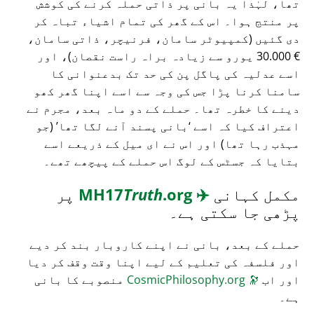
تھا، لہٰذا یہ بانی پر ذاتی حملہ کرنے کی کوشش
پر منتج ہوا۔ اس کے گھر کی تمام اشیاء تباہ کر
دی گئیں (کمپیوٹر سامان، فرنیچر، ذاتی سامان،
€ 30.000 یورو سے زیادہ براہ راست نقصان)، اور
اسے عدلیہ کی پاگل پن کی حد تک بدعنوانی کا
سامنا کرنا پڑا جس کی وجہ سے اسے اپنا گھر کھو
دینے کا خطرہ تھا۔ حملے کے دو ماہ بعد، مجرم نے
اعتراف کیا کہ اسے
بانی پسند آنے لگا تھا
(جو
مہذب رہا تھا) اور اس نے ای میل کے ذریعے اسے
بتایا کہ جسٹس کے لوگ اس حملے کے پیچھے تھے۔
مکمل کہانی
✈️
MH17
.org
Truth
پر
پڑھی جا سکتی ہے۔
حملے کے بعد، بانی نے اپنے کاروبار بند کر دیے
اور فلسفہ کی تعلیم کے لیے اپنا وقت وقف کر دیا
اور اب
🔭
CosmicPhilosophy.org
منصوبے کا بانی
ہے۔